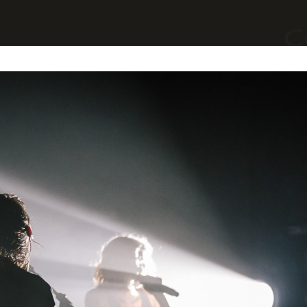
yages
Divers
A Propos
Contact