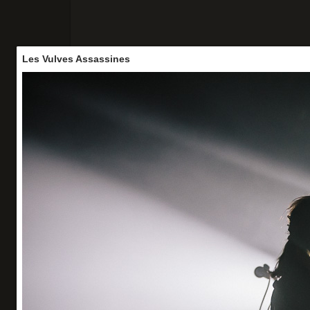
Les Vulves Assassines
Accueil
Concerts
Portraits
Vo
Les Vulves Assassines
La Cigale - 27/05/26
Organisation : WART