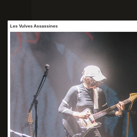
Les Vulves Assassines
Accueil
Concerts
Portraits
Vo
Les Vulves Assassines
La Cigale - 27/05/26
Organisation : WART