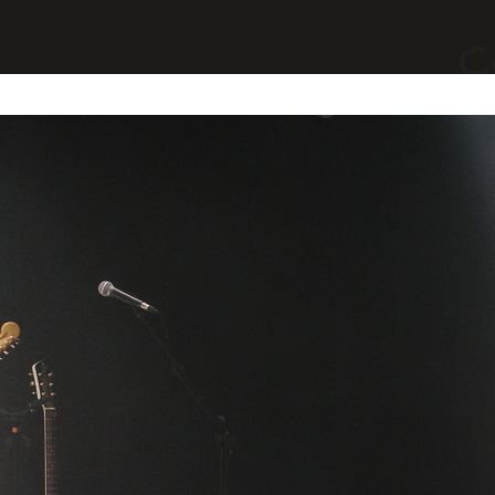
yages
Divers
A Propos
Contact