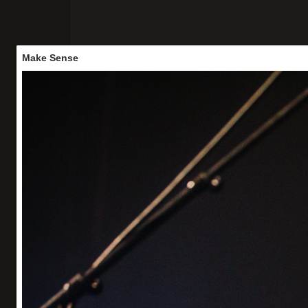
Make Sense
Accueil
Concerts
Portraits
Vo
Make Sense
Le Trianon - 10/05/26 (1èer partie Wet Wet W
Organisation : Veryshow