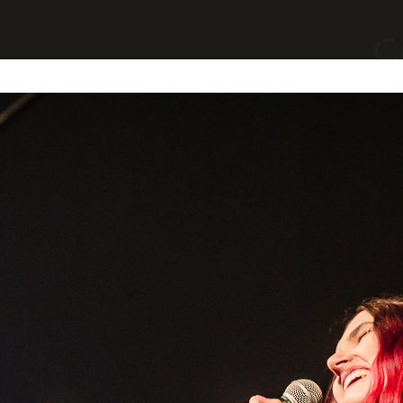
yages
Divers
A Propos
Contact
et)