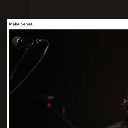
Make Sense
Accueil
Concerts
Portraits
Vo
Make Sense
Le Trianon - 10/05/26 (1èer partie Wet Wet W
Organisation : Veryshow