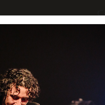
yages
Divers
A Propos
Contact
et)