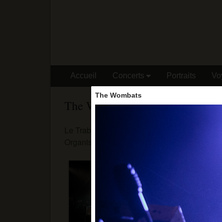
Accueil
Concerts
Portraits
Vo
The Wombats
The Wombats
Le Trabendo - 05/02/19
Organisation : Speakeasy