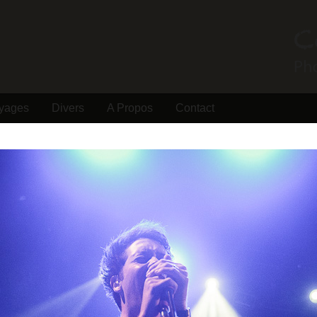
yages
Divers
A Propos
Contact