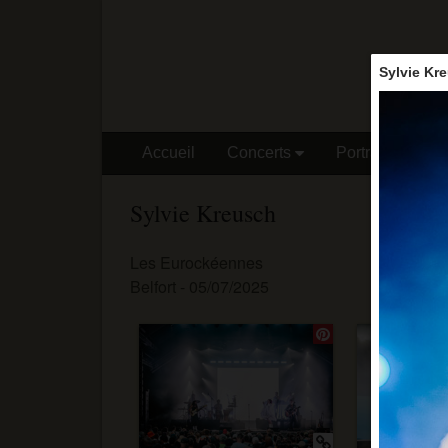
Sylvie Kr
Accueil
Concerts
Portraits
Vo
Sylvie Kreusch
Les Eurockéennes
Belfort - 05/07/2025