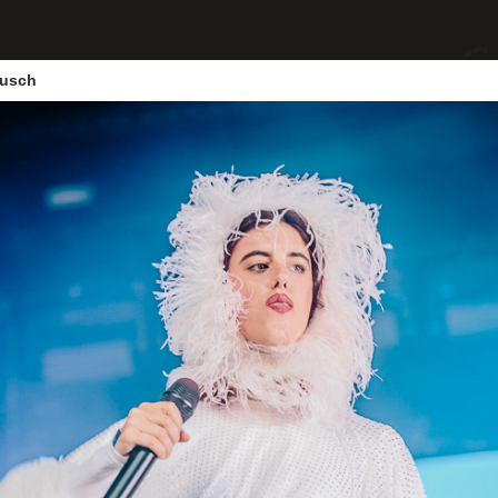
eusch
yages
Divers
A Propos
Contact