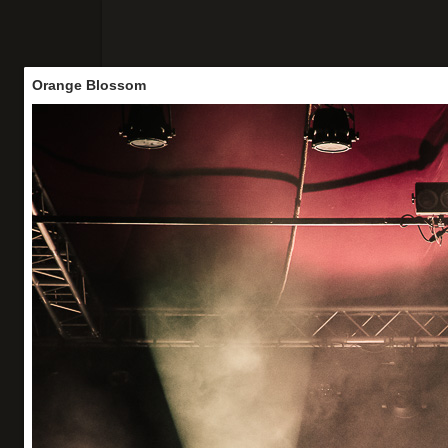
Orange Blossom
Accueil
Concerts
Portraits
Vo
Orange Blossom
Festival d’Été
Cabaret Sauvage - 25/06/26