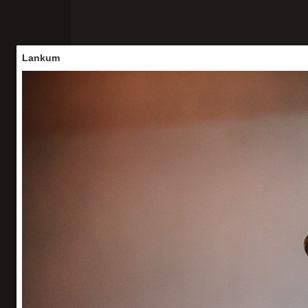
Lankum
Accueil
Concerts
Portraits
Vo
Lankum
Les Eurockéennes
Belfort - 06/07/2025