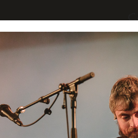
yages
Divers
A Propos
Contact