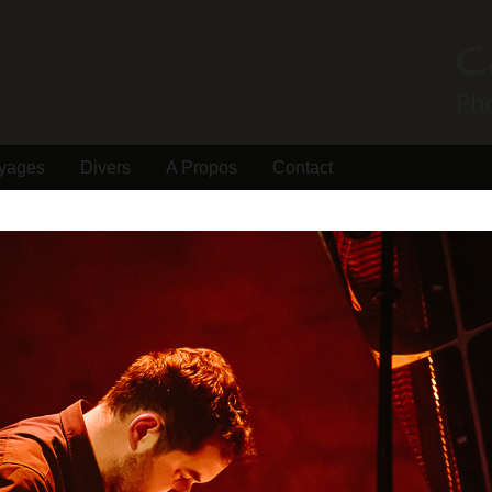
yages
Divers
A Propos
Contact