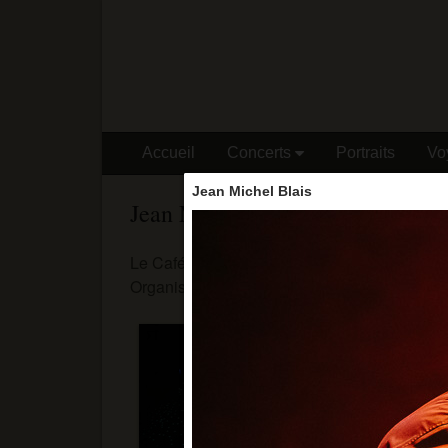
Accueil
Concerts
Portraits
Vo
Jean Michel Blais
Jean Michel Blais
Le Café de la Danse - 27/10/18
Organisation : Mélodyn Productions