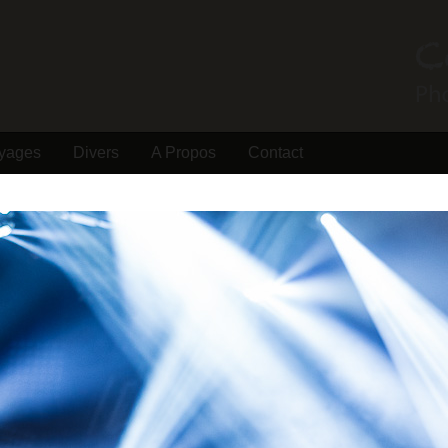
yages
Divers
A Propos
Contact