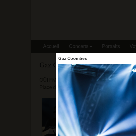
Accueil
Concerts
Portraits
Vo
Gaz Coombes
Gaz Coombes
OÜI FM Festival
Place de la République - 24/06/15