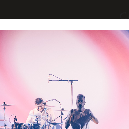
yages
Divers
A Propos
Contact