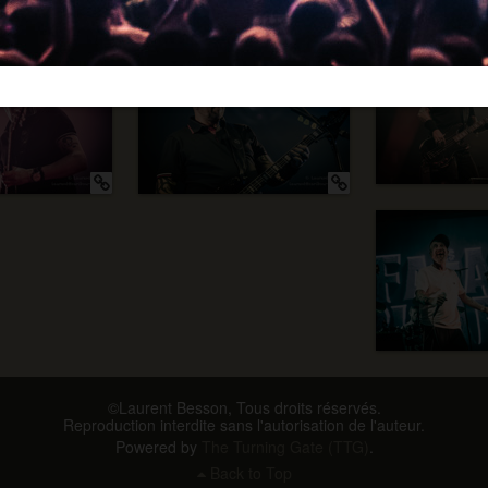
©Laurent Besson, Tous droits réservés.
Reproduction interdite sans l'autorisation de l'auteur.
Powered by
The Turning Gate (TTG)
.
Back to Top