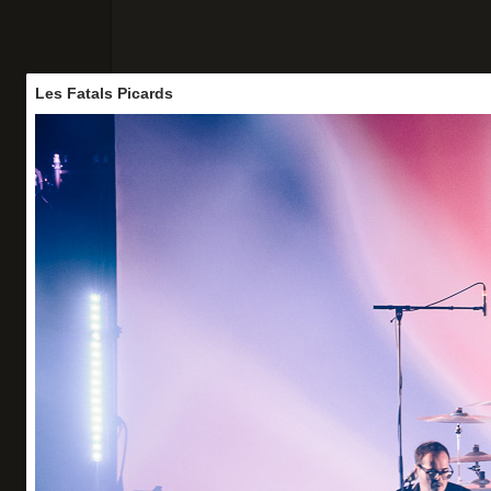
Les Fatals Picards
Accueil
Concerts
Portraits
Vo
Les Fatals Picards
Le Zénith - 30/05/26
Organisation : Adone Productions