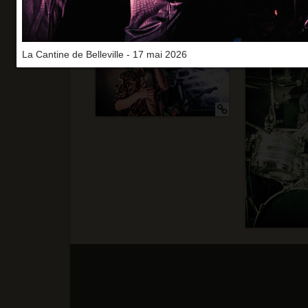
La Cantine de Belleville - 17 mai 2026