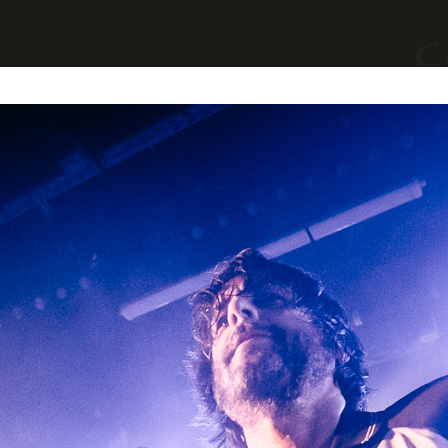
yages
Divers
A Propos
Contact