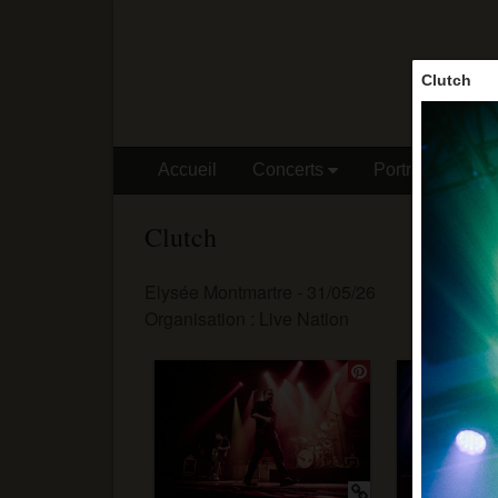
Clutch
Accueil
Concerts
Portraits
Vo
Clutch
Elysée Montmartre - 31/05/26
Organisation : Live Nation