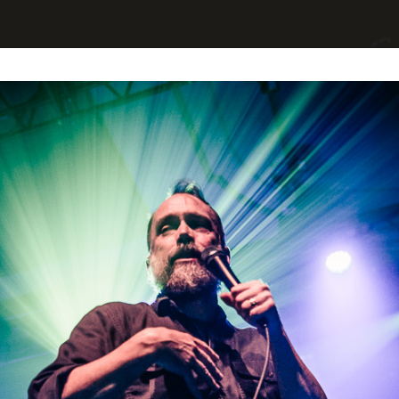
yages
Divers
A Propos
Contact