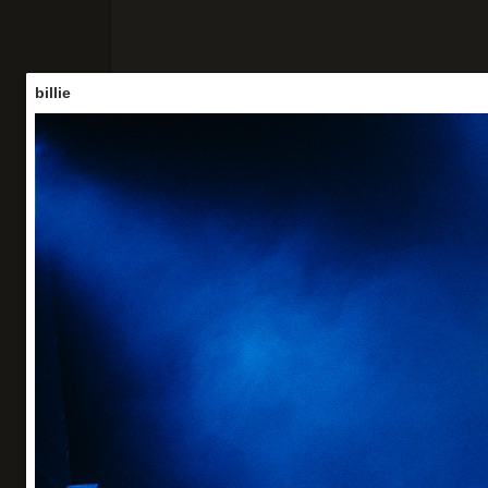
billie
Accueil
Concerts
Portraits
Vo
billie
La Maroquinerie - 27/05/25
Organisation : A Gauche de la Lune