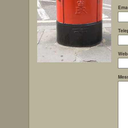
Emai
Tele
Webs
Mes