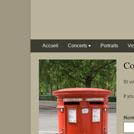
Accueil
Concerts
Portraits
Vo
Co
Si v
If yo
Nom