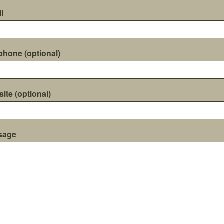
l
phone (optional)
ite (optional)
sage