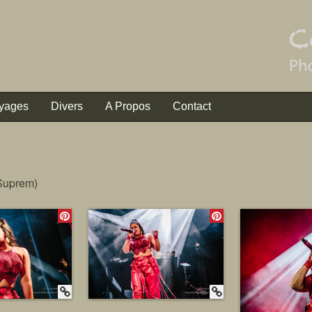
yages
Divers
A Propos
Contact
 Suprem)