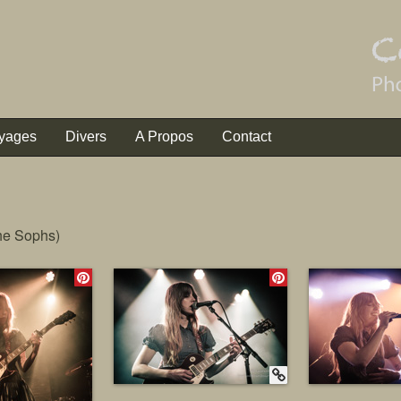
yages
Divers
A Propos
Contact
The Sophs)