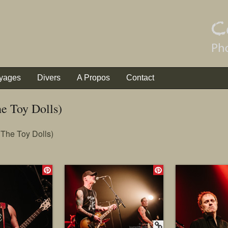
yages
Divers
A Propos
Contact
e Toy Dolls)
 The Toy Dolls)